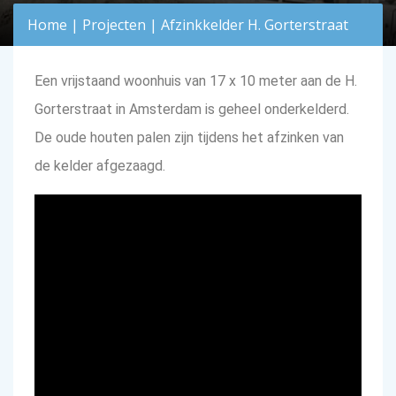
Home
|
Projecten
|
Afzinkkelder H. Gorterstraat
Een vrijstaand woonhuis van 17 x 10 meter aan de H.
Gorterstraat in Amsterdam is geheel onderkelderd.
De oude houten palen zijn tijdens het afzinken van
de kelder afgezaagd.