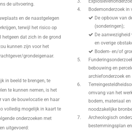
Explosievenonderzo
ns de uitvoering.
Bodemonderzoek in 
De opbouw van de
ouwplaats en de naastgelegen
(sonderingen);
rijgen, terwijl het risico op
De aanwezigheid 
 hetgeen dat zich in de grond
en overige obstake
ou kunnen zijn voor het
Bodem- en/of gron
achtgever/­grondeigenaar.
Funderingsonderzoek
bebouwing en percele
archiefonderzoek en
k in beeld te brengen, te
Terreingesteldheids
en te kunnen nemen, is het
omvang van het werkt
r van de bouwlocatie en haar
bodem, materiaal en 
volledig mogelijk in kaart te
noodzakelijke bronb
Archeologisch onder
volgende onderzoeken met
bestemmingsplan en/
en uitgevoerd: