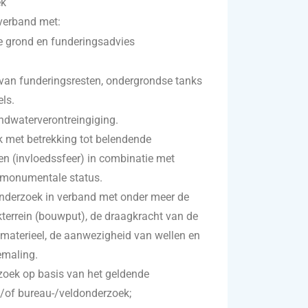
ek
verband met:
 grond en funderingsadvies
van funderingsresten, ondergrondse tanks
ls.
dwaterverontreingiging.
 met betrekking tot belendende
n (invloedssfeer) in combinatie met
 monumentale status.
onderzoek in verband met onder meer de
errein (bouwput), de draagkracht van de
materieel, de aanwezigheid van wellen en
emaling.
zoek op basis van het geldende
of bureau-/veldonderzoek;