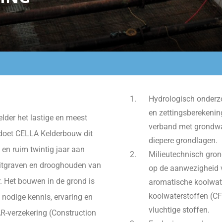
Hydrologisch onderz
en zettingsberekenin
lder het lastige en meest
verband met grondwa
, doet CELLA Kelderbouw dit
diepere grondlagen.
en ruim twintig jaar aan
Milieutechnisch gron
uitgraven en drooghouden van
op de aanwezigheid 
 Het bouwen in de grond is
aromatische koolwat
koolwaterstoffen (CF
e nodige kennis, ervaring en
vluchtige stoffen.
R-verzekering (Construction