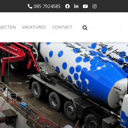
085 7924585
JECTEN
VACATURES
CONTACT