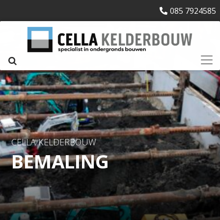
085 7924585
CELLA KELDERBOUW
BEMALING