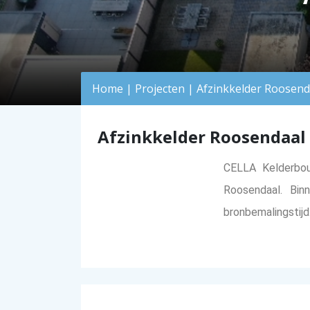
Home
|
Projecten
|
Afzinkkelder Roosend
Afzinkkelder Roosendaal
CELLA Kelderbou
Roosendaal. Bin
bronbemalingstijd