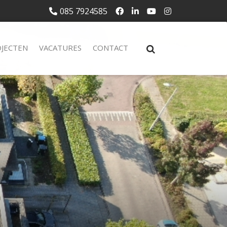
085 7924585
JECTEN
VACATURES
CONTACT
L