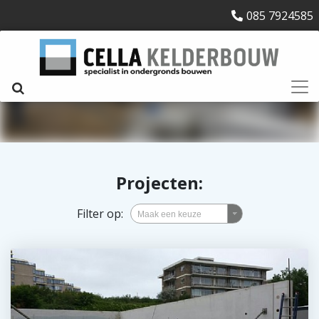
085 7924585
Projecten
:
Filter op: