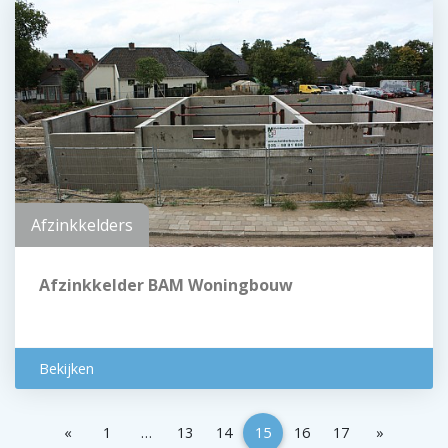
Afzinkkelders
Afzinkkelder BAM Woningbouw
Bekijken
«
1
…
13
14
15
16
17
»