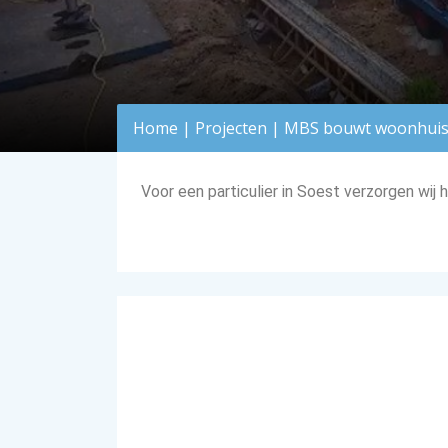
Home
|
Projecten
|
MBS bouwt woonhuis 
Voor een particulier in Soest verzorgen wij