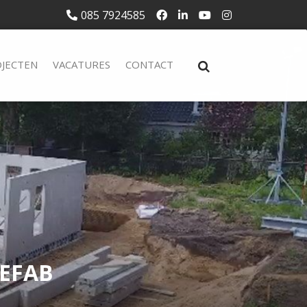
085 7924585
JECTEN
VACATURES
CONTACT
EFAB