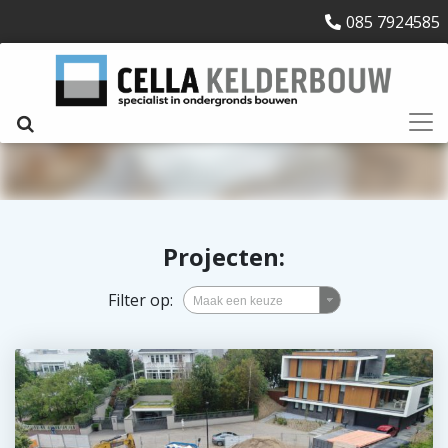
085 7924585
Projecten
:
Filter op: