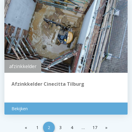
afzinkkelder
Afzinkkelder Cinecitta Tilburg
Bekijken
«
1
2
3
4
…
17
»