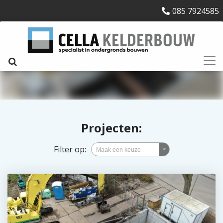
085 7924585
Projecten
:
Filter op: