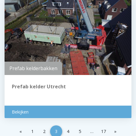
Prefab kelderbakken
Prefab kelder Utrecht
Bekijken
«
1
2
3
4
5
…
17
»